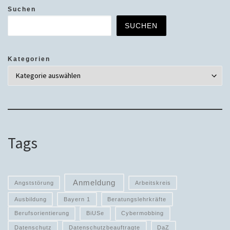
Suchen
SUCHEN
Kategorien
Tags
Anmeldung
Angststörung
Arbeitskreis
Ausbildung
Bayern 1
Beratungslehrkräfte
Berufsorientierung
BiUSe
Cybermobbing
Datenschutz
Datenschutzbeauftragte
DaZ