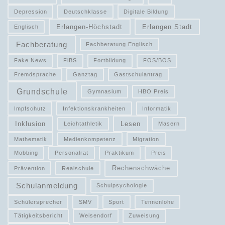
Depression
Deutschklasse
Digitale Bildung
Erlangen-Höchstadt
Erlangen Stadt
Englisch
Fachberatung
Fachberatung Englisch
Fake News
FiBS
Fortbildung
FOS/BOS
Fremdsprache
Ganztag
Gastschulantrag
Grundschule
Gymnasium
HBO Preis
Impfschutz
Infektionskrankheiten
Informatik
Inklusion
Lesen
Leichtathletik
Masern
Mathematik
Medienkompetenz
Migration
Mobbing
Personalrat
Praktikum
Preis
Rechenschwäche
Prävention
Realschule
Schulanmeldung
Schulpsychologie
Schülersprecher
SMV
Sport
Tennenlohe
Tätigkeitsbericht
Weisendorf
Zuweisung