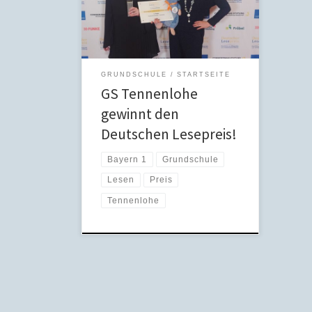
Lesepreises in Berlin den 1. Preis in
der Kategorie Leseförderung
gewonnen. Bayern 1 interviewte Frau
Schulleiterin Sabine Reichel…hören
Sie rein! Bayern 1 – Mittags in Franken
GRUNDSCHULE
STARTSEITE
– Lesepreis
GS Tennenlohe
gewinnt den
Deutschen Lesepreis!
Bayern 1
Grundschule
Lesen
Preis
Tennenlohe