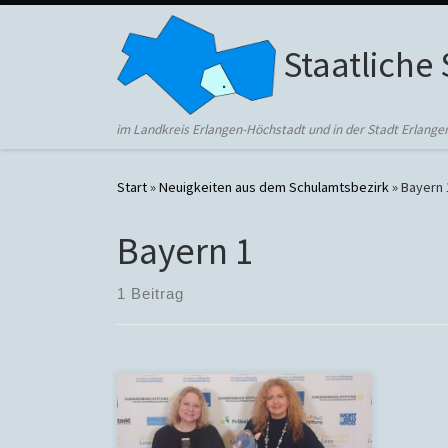
Zum Inhalt springen
Staatliche
im Landkreis Erlangen-Höchstadt und in der Stadt Erlange
Start
»
Neuigkeiten aus dem Schulamtsbezirk
»
Bayern 
Bayern 1
1 Beitrag
Herzlichen Glückwunsch! Die
Grundschule Tennenlohe hat bei der
Preisverleihung des Deutschen