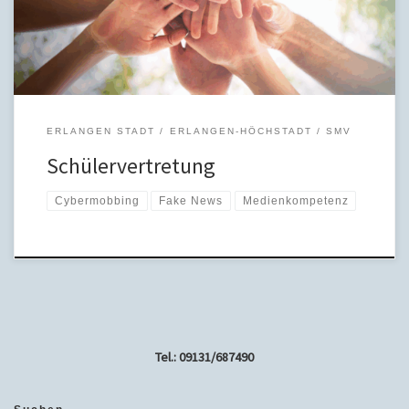
Selbstbestimmung. Für die gewählten Schülersprecherinnen und
Schülersprecher steht fest: […]
ERLANGEN STADT
ERLANGEN-HÖCHSTADT
SMV
Schülervertretung
Cybermobbing
Fake News
Medienkompetenz
Tel.: 09131/687490