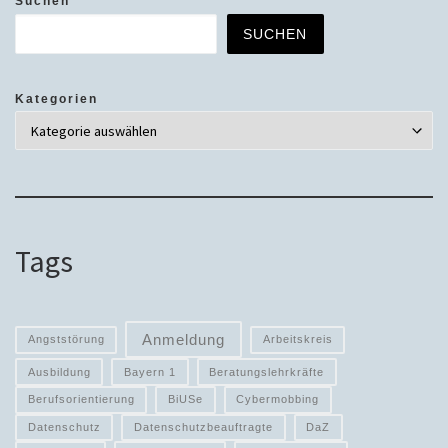
Suchen
SUCHEN
Kategorien
Tags
Anmeldung
Angststörung
Arbeitskreis
Ausbildung
Bayern 1
Beratungslehrkräfte
Berufsorientierung
BiUSe
Cybermobbing
Datenschutz
Datenschutzbeauftragte
DaZ