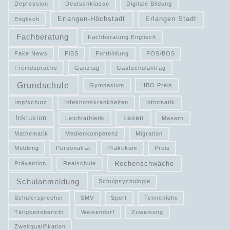
Depression
Deutschklasse
Digitale Bildung
Erlangen-Höchstadt
Erlangen Stadt
Englisch
Fachberatung
Fachberatung Englisch
Fake News
FiBS
Fortbildung
FOS/BOS
Fremdsprache
Ganztag
Gastschulantrag
Grundschule
Gymnasium
HBO Preis
Impfschutz
Infektionskrankheiten
Informatik
Inklusion
Lesen
Leichtathletik
Masern
Mathematik
Medienkompetenz
Migration
Mobbing
Personalrat
Praktikum
Preis
Rechenschwäche
Prävention
Realschule
Schulanmeldung
Schulpsychologie
Schülersprecher
SMV
Sport
Tennenlohe
Tätigkeitsbericht
Weisendorf
Zuweisung
Zweitqualifikation