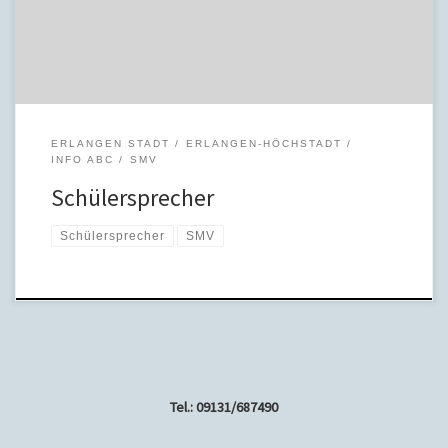
Stadtschülersprecher einbringen möchte. Mein Ziel ist es, die
Stimmen aller Schülerinnen […]
ERLANGEN STADT
ERLANGEN-HÖCHSTADT
INFO ABC
SMV
Schülersprecher
Schülersprecher
SMV
Tel.: 09131/687490