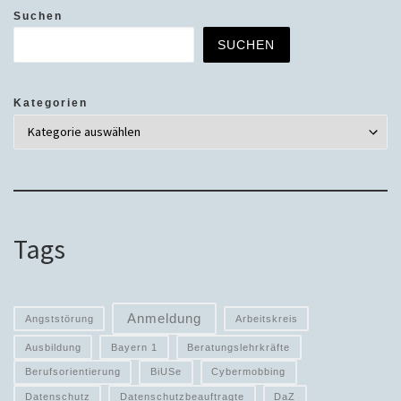
Suchen
SUCHEN
Kategorien
Tags
Anmeldung
Angststörung
Arbeitskreis
Ausbildung
Bayern 1
Beratungslehrkräfte
Berufsorientierung
BiUSe
Cybermobbing
Datenschutz
Datenschutzbeauftragte
DaZ