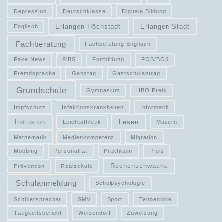
Depression
Deutschklasse
Digitale Bildung
Erlangen-Höchstadt
Erlangen Stadt
Englisch
Fachberatung
Fachberatung Englisch
Fake News
FiBS
Fortbildung
FOS/BOS
Fremdsprache
Ganztag
Gastschulantrag
Grundschule
Gymnasium
HBO Preis
Impfschutz
Infektionskrankheiten
Informatik
Inklusion
Lesen
Leichtathletik
Masern
Mathematik
Medienkompetenz
Migration
Mobbing
Personalrat
Praktikum
Preis
Rechenschwäche
Prävention
Realschule
Schulanmeldung
Schulpsychologie
Schülersprecher
SMV
Sport
Tennenlohe
Tätigkeitsbericht
Weisendorf
Zuweisung