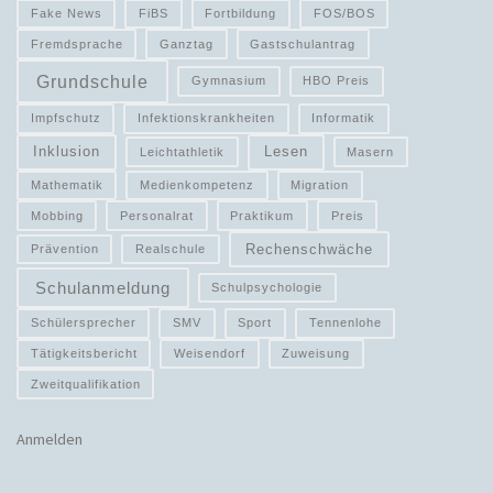
Fake News
FiBS
Fortbildung
FOS/BOS
Fremdsprache
Ganztag
Gastschulantrag
Grundschule
Gymnasium
HBO Preis
Impfschutz
Infektionskrankheiten
Informatik
Inklusion
Lesen
Leichtathletik
Masern
Mathematik
Medienkompetenz
Migration
Mobbing
Personalrat
Praktikum
Preis
Rechenschwäche
Prävention
Realschule
Schulanmeldung
Schulpsychologie
Schülersprecher
SMV
Sport
Tennenlohe
Tätigkeitsbericht
Weisendorf
Zuweisung
Zweitqualifikation
Anmelden