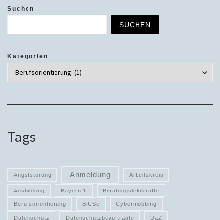
Suchen
SUCHEN
Kategorien
Tags
Anmeldung
Angststörung
Arbeitskreis
Ausbildung
Bayern 1
Beratungslehrkräfte
Berufsorientierung
BiUSe
Cybermobbing
Datenschutz
Datenschutzbeauftragte
DaZ