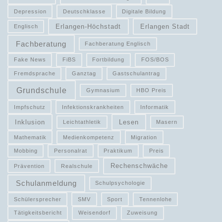
Depression
Deutschklasse
Digitale Bildung
Erlangen-Höchstadt
Erlangen Stadt
Englisch
Fachberatung
Fachberatung Englisch
Fake News
FiBS
Fortbildung
FOS/BOS
Fremdsprache
Ganztag
Gastschulantrag
Grundschule
Gymnasium
HBO Preis
Impfschutz
Infektionskrankheiten
Informatik
Inklusion
Lesen
Leichtathletik
Masern
Mathematik
Medienkompetenz
Migration
Mobbing
Personalrat
Praktikum
Preis
Rechenschwäche
Prävention
Realschule
Schulanmeldung
Schulpsychologie
Schülersprecher
SMV
Sport
Tennenlohe
Tätigkeitsbericht
Weisendorf
Zuweisung