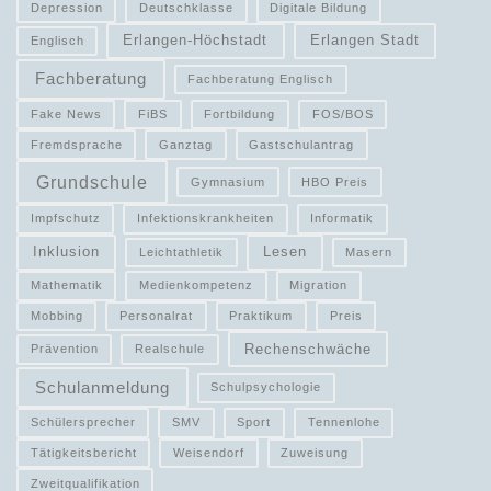
Depression
Deutschklasse
Digitale Bildung
Erlangen-Höchstadt
Erlangen Stadt
Englisch
Fachberatung
Fachberatung Englisch
Fake News
FiBS
Fortbildung
FOS/BOS
Fremdsprache
Ganztag
Gastschulantrag
Grundschule
Gymnasium
HBO Preis
Impfschutz
Infektionskrankheiten
Informatik
Inklusion
Lesen
Leichtathletik
Masern
Mathematik
Medienkompetenz
Migration
Mobbing
Personalrat
Praktikum
Preis
Rechenschwäche
Prävention
Realschule
Schulanmeldung
Schulpsychologie
Schülersprecher
SMV
Sport
Tennenlohe
Tätigkeitsbericht
Weisendorf
Zuweisung
Zweitqualifikation