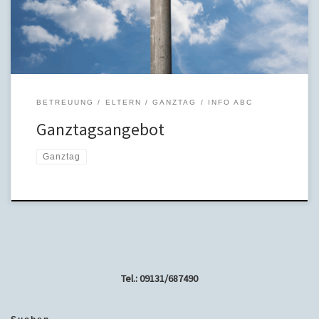
verschiedene Angebotsformen: Viele Schulen bieten eine
Betreuung in Form der Mittagsbetreuung an. Die Mittagsbetreuung
findet zwar mit […]
BETREUUNG
ELTERN
GANZTAG
INFO ABC
Ganztagsangebot
Ganztag
Tel.: 09131/687490