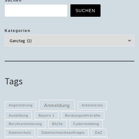
Suchen
SUCHEN
Kategorien
Tags
Anmeldung
Angststörung
Arbeitskreis
Ausbildung
Bayern 1
Beratungslehrkräfte
Berufsorientierung
BiUSe
Cybermobbing
Datenschutz
Datenschutzbeauftragte
DaZ